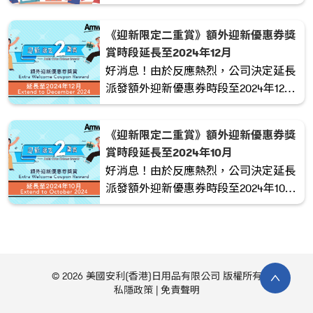
「新人加入獎賞四重奏」 的獎勵計劃！
立即加入領取豐富禮品 !
《迎新限定二重賞》額外迎新優惠券獎
賞時段延長至2024年12月
好消息！由於反應熱烈，公司決定延長
派發額外迎新優惠券時段至2024年12
月。
《迎新限定二重賞》額外迎新優惠券獎
賞時段延長至2024年10月
好消息！由於反應熱烈，公司決定延長
派發額外迎新優惠券時段至2024年10
月。
© 2026 美國安利(香港)日用品有限公司 版權所有
私隱政策
免責聲明