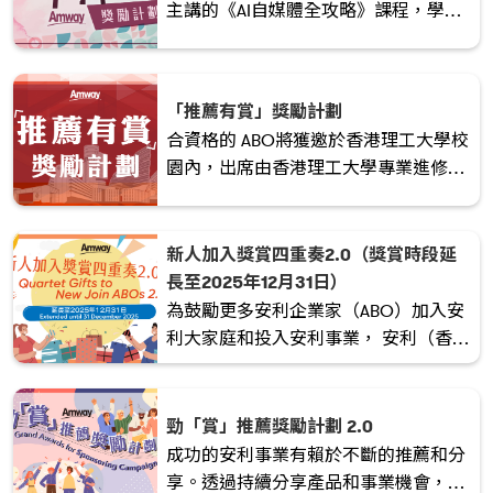
主講的《AI自媒體全攻略》課程，學懂
如何運用短影片及AI 建立清晰個人品
牌，強化產品/OPP故事力，吸引新客
與新 ABO互動，並將內容有效轉化為產
「推薦有賞」獎勵計劃
品銷售與團隊招募成果。
合資格的 ABO將獲邀於香港理工大學校
園內，出席由香港理工大學專業進修學
院高級顧問 — 鄒兆鵬博士主講的《說
故事的力量：打動人心的影響力》
（The Art of Pitching: The Power of
新人加入獎賞四重奏2.0（獎賞時段延
Storytelling）工作坊。參加者更可親身
長至2025年12月31日）
體驗一整天的大學校園生活！
為鼓勵更多安利企業家（ABO）加入安
利大家庭和投入安利事業， 安利（香
港）特別於2024/2025考評年度推出
「新人加入獎賞四重奏2.0」 的獎勵計
劃！由於計劃深受好評，決定延長迎新
勁「賞」推薦獎勵計劃 2.0
優惠時段至2025年12月31日。
成功的安利事業有賴於不斷的推薦和分
享。透過持續分享產品和事業機會，我