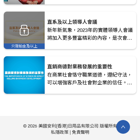
片，簡介香港直銷協會，並講述何謂直
銷、如何分辨正當與不當直銷或詐騙及
層壓式銷售等等；最近更拍攝了4條最
直系及以上領導人會議
新的影片，更深入地幫助各位直銷商釋
新年新氣象，2023年的實體領導人會議
除消費者或有志加入直銷行列人士的疑
將加入更多豐富精彩的內容，是次會議
慮。
加入領導人座談會，並邀請到特別嘉賓
只限鉑金及以上
陳韻雲大律師分享她眼中的安利。
直銷商德對業務發展的重要性
在商業社會恪守職業道德，遵紀守法，
可以增強客戶及社會對企業的信任。直
銷業的商德更為重要，香港直銷協會自
成立以來一直致力提升直銷業的商德，
以保障消費者的權益。
© 2026 美國安利(香港)日用品有限公司 版權所有
私隱政策
免責聲明