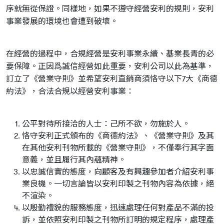
序就無從保證。同樣地，如果不遵守經營安利的規則，安利
事業發展的環境也會遭到破壞。
在經營的過程中，合規經營是安利事業永續、基業長青的必
要保障。正因爲誠信經營如此重要，安利公司以此為基準，
訂立了《營業守則》並希望安利直銷商須恪守以下7大《商德
約法》，合法合規以經營安利事業：
公平對待所接洽的人士：己所不欲，勿施於人。
恪守安利正式頒布的《商德約法》、《營業守則》及其
在其他安利刊物所載的《營業守則》，不僅奉行其字面
意義，並且履行其內蘊精神。
以忠誠信實的態度，向顧客及有興趣參加者介紹安利事
業良機。一切言論皆以安利印製之刊物內容為依據，絕
不渲染。
以殷勤禮貌的服務態度，迅速處理任何對產品不滿的投
訴，並依照安利印製之刊物所訂明的規定程序，處理產