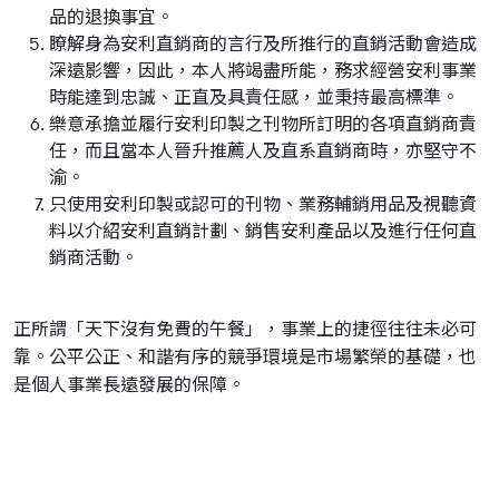
品的退換事宜。
瞭解身為安利直銷商的言行及所推行的直銷活動會造成
深遠影響，因此，本人將竭盡所能，務求經營安利事業
時能達到忠誠、正直及具責任感，並秉持最高標準。
樂意承擔並履行安利印製之刊物所訂明的各項直銷商責
任，而且當本人晉升推薦人及直系直銷商時，亦堅守不
渝。
只使用安利印製或認可的刊物、業務輔銷用品及視聽資
料以介紹安利直銷計劃、銷售安利產品以及進行任何直
銷商活動。
正所謂「天下沒有免費的午餐」，事業上的捷徑往往未必可
靠。公平公正、和諧有序的競爭環境是市場繁榮的基礎，也
是個人事業長遠發展的保障。