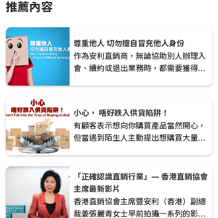
推薦內容
尊重他人 切勿擅自冒充他人身份
作為安利直銷商，無論協助別人辦理入
會、續約或退出業務時，都需要獲得當
事人同意，並由當事人親自於申請書上
簽名，以尊重他人意願與權益。切勿為
了節省時間或其他原因，擅自冒充他人
小心， 唔好跌入供貨陷阱！
身份辦理入會、續約或退出。這樣的行
有顧客表示想向你購買產品當然開心，
為不僅違反了安利營業守則，亦有損安
但當遇到陌生人主動提出想購買大量安
利直銷商的專業形象。切勿為了一時的
利產品時，一定要提高警覺！
方便，造成不必要的誤會。
「正確認識直銷行業」— 香港直銷協會
主席最新影片
香港直銷協會主席暨安利（香港）副總
裁姜張麗青女士早前拍攝一系列的影