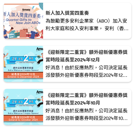
行動起來，積極推薦新人，開啟全新的
機遇之旅！
新人加入獎賞四重奏
為鼓勵更多安利企業家（ABO）加入安
利大家庭和投入安利事業， 安利（香
港）特別於2024/2025考評年度推出
「新人加入獎賞四重奏」 的獎勵計劃！
立即加入領取豐富禮品 !
《迎新限定二重賞》額外迎新優惠券獎
賞時段延長至2024年12月
好消息！由於反應熱烈，公司決定延長
派發額外迎新優惠券時段至2024年12
月。
《迎新限定二重賞》額外迎新優惠券獎
賞時段延長至2024年10月
好消息！由於反應熱烈，公司決定延長
派發額外迎新優惠券時段至2024年10
月。