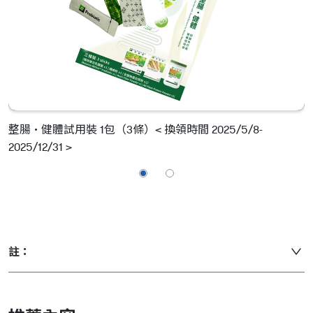
整腸·健體試用裝 1包（3條）< 換領時間 2025/5/8-
g
2025/12/31 >
2
註：