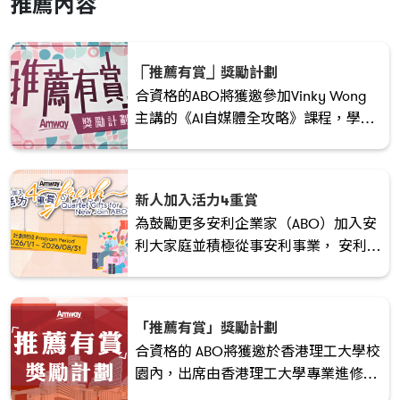
推薦內容
⎾推薦有賞⏌獎勵計劃
合資格的ABO將獲邀參加Vinky Wong
主講的《AI自媒體全攻略》課程，學懂
如何運用短影片及AI 建立清晰個人品
牌，強化產品/OPP故事力，吸引新客
與新 ABO互動，並將內容有效轉化為產
新人加入活力4重賞
品銷售與團隊招募成果。
為鼓勵更多安利企業家（ABO）加入安
利大家庭並積極從事安利事業， 安利
（香港）特別於2025/2026考評年度推
出 「新人加入活力4重賞」 的獎勵計
劃！立即加入領取豐富禮品 !
「推薦有賞」獎勵計劃
合資格的 ABO將獲邀於香港理工大學校
園內，出席由香港理工大學專業進修學
院高級顧問 — 鄒兆鵬博士主講的《說