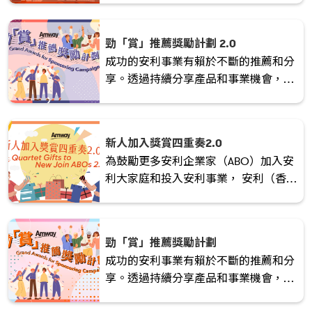
故事的力量：打動人心的影響力》
（The Art of Pitching: The Power of
勁「賞」推薦獎勵計劃 2.0
Storytelling）工作坊。參加者更可親身
成功的安利事業有賴於不斷的推薦和分
體驗一整天的大學校園生活！
享。透過持續分享產品和事業機會，我
們能激發潛力，創造無限可能。現在就
行動起來，積極推薦新人，開啟全新的
機遇之旅！
新人加入獎賞四重奏2.0
為鼓勵更多安利企業家（ABO）加入安
利大家庭和投入安利事業， 安利（香
港）特別於2024/2025考評年度推出
「新人加入獎賞四重奏2.0」 的獎勵計
劃！立即加入領取豐富禮品 !
勁「賞」推薦獎勵計劃
成功的安利事業有賴於不斷的推薦和分
享。透過持續分享產品和事業機會，我
們能激發潛力，創造無限可能。現在就